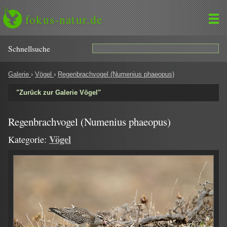
fokus-natur.de
Schnell­suche
Galerie
›
Vögel
›
Regenbrachvogel (Numenius phaeopus)
"Zurück zur Galerie Vögel"
Regenbrachvogel (Numenius phaeopus)
Vögel
Kategorie: