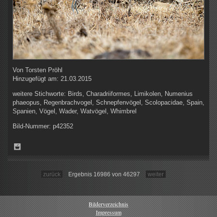
Von
Torsten Pröhl
Hinzugefügt am:
21.03.2015
weitere Stichworte:
Birds, Charadriiformes, Limikolen, Numenius
phaeopus, Regenbrachvogel, Schnepfenvögel, Scolopacidae, Spain,
Spanien, Vögel, Wader, Watvögel, Whimbrel
Bild-Nummer:
p42352
zurück
Ergebnis 16986 von 46297
weiter
Bilderverzeichnis
Impressum