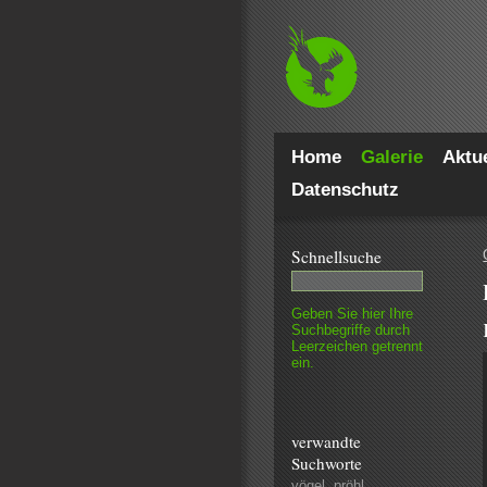
Home
Galerie
Aktue
Datenschutz
Schnell­suche
Geben Sie hier Ihre
Such­begriffe durch
Leer­zeichen getrennt
ein.
verwandte
Suchworte
vögel
,
pröhl
,