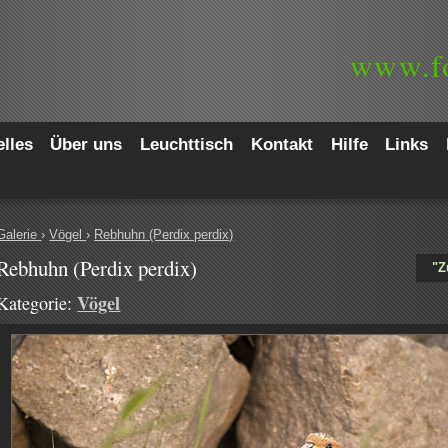
www.
f
lles
Über uns
Leuchttisch
Kontakt
Hilfe
Links
Galerie
›
Vögel
›
Rebhuhn (Perdix perdix)
Rebhuhn (Perdix perdix)
"Z
Vögel
Kategorie: