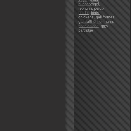
hühnervögel
,
rebhuhn
,
perdix
perdix
,
birds
,
chickens
,
galliformes
,
glattfußhühner
,
huhn
,
phasianidae
,
grey
partridge