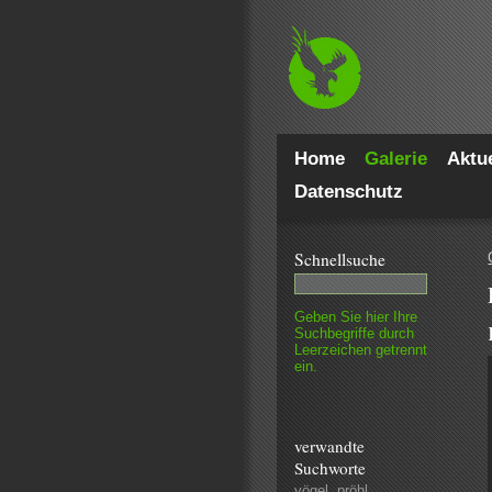
Home
Galerie
Aktue
Datenschutz
Schnell­suche
Geben Sie hier Ihre
Such­begriffe durch
Leer­zeichen getrennt
ein.
verwandte
Suchworte
vögel
,
pröhl
,