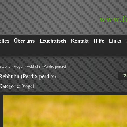
www.
f
lles
Über uns
Leuchttisch
Kontakt
Hilfe
Links
Galerie
›
Vögel
›
Rebhuhn (Perdix perdix)
Rebhuhn (Perdix perdix)
"Z
Vögel
Kategorie: