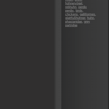
hühnervögel
,
rebhuhn
,
perdix
perdix
,
birds
,
chickens
,
galliformes
,
glattfußhühner
,
huhn
,
phasianidae
,
grey
partridge