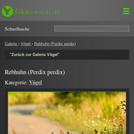
fokus-natur.de
Schnell­suche
Galerie
›
Vögel
›
Rebhuhn (Perdix perdix)
"Zurück zur Galerie Vögel"
Rebhuhn (Perdix perdix)
Vögel
Kategorie: