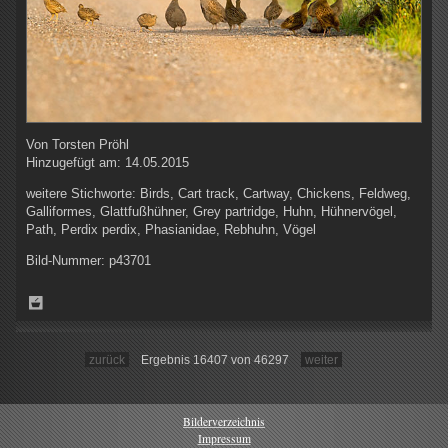
Von
Torsten Pröhl
Hinzugefügt am:
14.05.2015
weitere Stichworte:
Birds, Cart track, Cartway, Chickens, Feldweg,
Galliformes, Glattfußhühner, Grey partridge, Huhn, Hühnervögel,
Path, Perdix perdix, Phasianidae, Rebhuhn, Vögel
Bild-Nummer:
p43701
zurück
Ergebnis 16407 von 46297
weiter
Bilderverzeichnis
Impressum