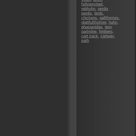
hühnervögel
,
rebhuhn
,
perdix
perdix
,
birds
,
chickens
,
galliformes
,
glattfußhühner
,
huhn
,
phasianidae
,
grey
partridge
,
feldweg
,
cart track
,
cartway
,
path