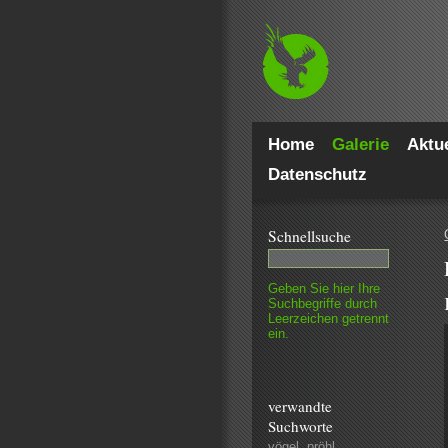
Home
Galerie
Aktue
Datenschutz
Schnell­suche
Geben Sie hier Ihre
Such­begriffe durch
Leer­zeichen getrennt
ein.
verwandte
Suchworte
vögel
,
pröhl
,