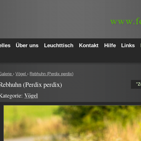
www.
f
lles
Über uns
Leuchttisch
Kontakt
Hilfe
Links
Galerie
›
Vögel
›
Rebhuhn (Perdix perdix)
Rebhuhn (Perdix perdix)
"Z
Vögel
Kategorie: