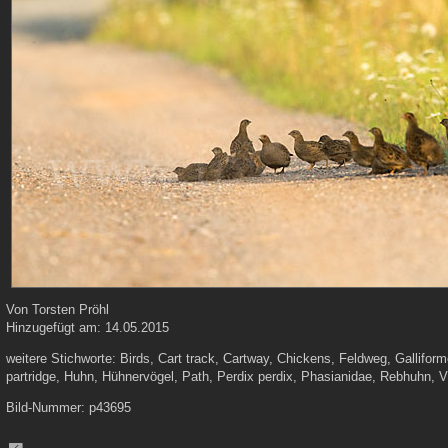
Von
Torsten Pröhl
Hinzugefügt am:
14.05.2015
weitere Stichworte:
Birds, Cart track, Cartway, Chickens, Feldweg, Gallifor
partridge, Huhn, Hühnervögel, Path, Perdix perdix, Phasianidae, Rebhuhn, 
Bild-Nummer:
p43695