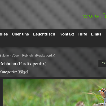
www.
f
lles
Über uns
Leuchttisch
Kontakt
Hilfe
Links
Galerie
›
Vögel
›
Rebhuhn (Perdix perdix)
Rebhuhn (Perdix perdix)
"Z
Vögel
Kategorie: