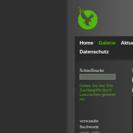
Home
Galerie
Aktue
Datenschutz
Schnell­suche
Geben Sie hier Ihre
Such­begriffe durch
Leer­zeichen getrennt
ein.
verwandte
Suchworte
vögel
,
pröhl
,