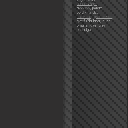
hühnervögel
,
rebhuhn
,
perdix
perdix
,
birds
,
chickens
,
galliformes
,
glattfußhühner
,
huhn
,
phasianidae
,
grey
partridge