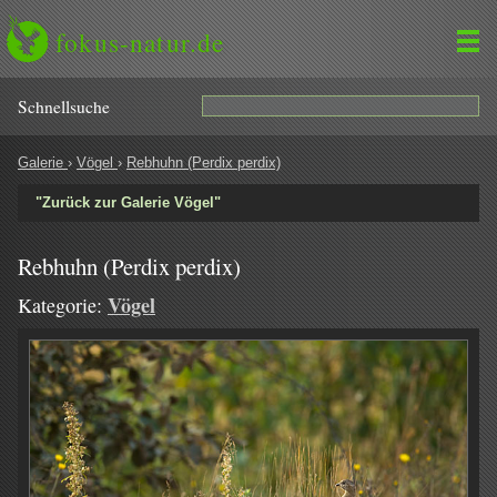
fokus-natur.de
Schnell­suche
Galerie
›
Vögel
›
Rebhuhn (Perdix perdix)
"Zurück zur Galerie Vögel"
Rebhuhn (Perdix perdix)
Vögel
Kategorie: