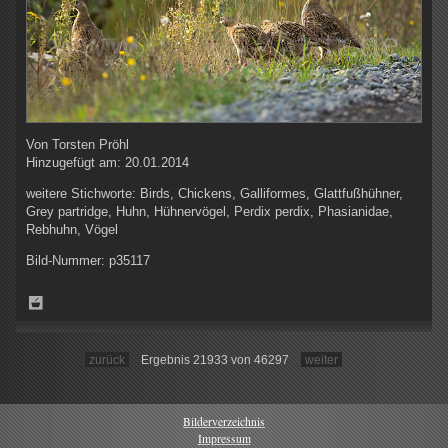
Von
Torsten Pröhl
Hinzugefügt am:
20.01.2014
weitere Stichworte:
Birds, Chickens, Galliformes, Glattfußhühner,
Grey partridge, Huhn, Hühnervögel, Perdix perdix, Phasianidae,
Rebhuhn, Vögel
Bild-Nummer:
p35117
zurück
Ergebnis 21933 von 46297
weiter
Bilderverzeichnis
Impressum