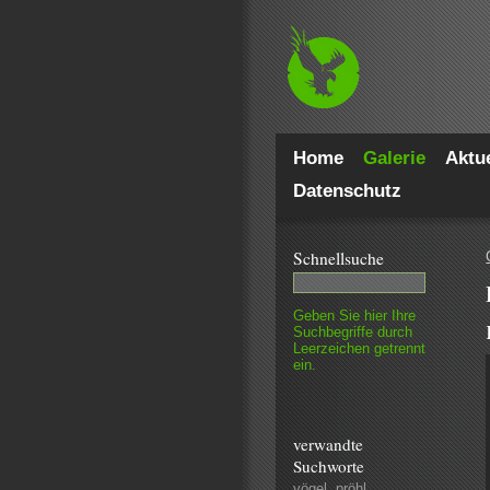
Home
Galerie
Aktue
Datenschutz
Schnell­suche
Geben Sie hier Ihre
Such­begriffe durch
Leer­zeichen getrennt
ein.
verwandte
Suchworte
vögel
,
pröhl
,