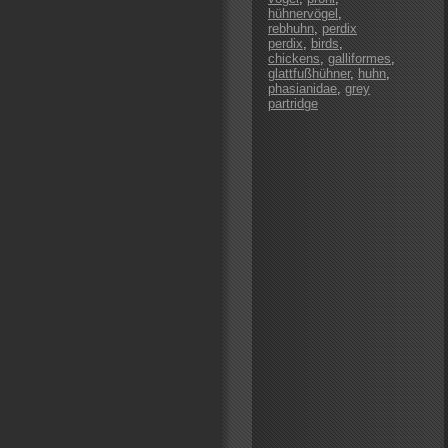
hühnervögel
,
rebhuhn
,
perdix
perdix
,
birds
,
chickens
,
galliformes
,
glattfußhühner
,
huhn
,
phasianidae
,
grey
partridge