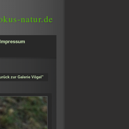
okus-natur.de
Impressum
urück zur Galerie Vögel"