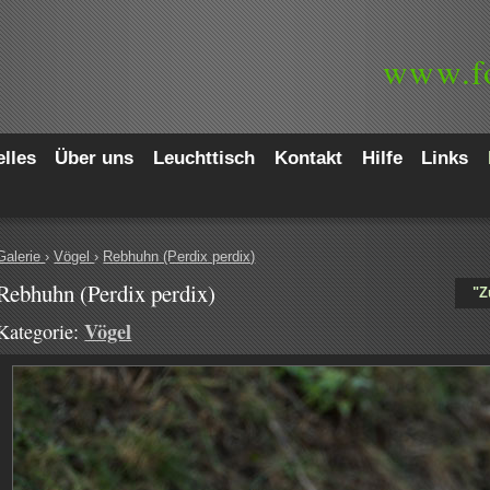
www.
f
lles
Über uns
Leuchttisch
Kontakt
Hilfe
Links
Galerie
›
Vögel
›
Rebhuhn (Perdix perdix)
Rebhuhn (Perdix perdix)
"Z
Vögel
Kategorie: