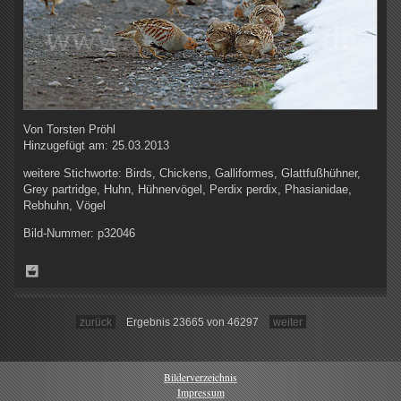
Von
Torsten Pröhl
Hinzugefügt am:
25.03.2013
weitere Stichworte:
Birds, Chickens, Galliformes, Glattfußhühner,
Grey partridge, Huhn, Hühnervögel, Perdix perdix, Phasianidae,
Rebhuhn, Vögel
Bild-Nummer:
p32046
zurück
Ergebnis 23665 von 46297
weiter
Bilderverzeichnis
Impressum