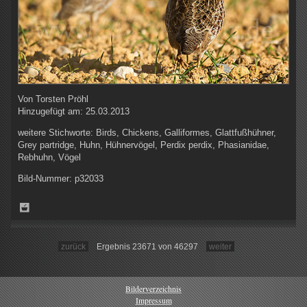
Von
Torsten Pröhl
Hinzugefügt am:
25.03.2013
weitere Stichworte:
Birds, Chickens, Galliformes, Glattfußhühner,
Grey partridge, Huhn, Hühnervögel, Perdix perdix, Phasianidae,
Rebhuhn, Vögel
Bild-Nummer:
p32033
zurück
Ergebnis 23671 von 46297
weiter
Bilderverzeichnis
Impressum