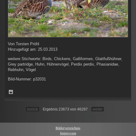
Von
Torsten Pröhl
Hinzugefügt am:
25.03.2013
weitere Stichworte:
Birds, Chickens, Galliformes, Glattfußhühner,
Grey partridge, Huhn, Hühnervögel, Perdix perdix, Phasianidae,
Rebhuhn, Vögel
Bild-Nummer:
p32031
zurück
Ergebnis 23673 von 46297
weiter
Bilderverzeichnis
Impressum