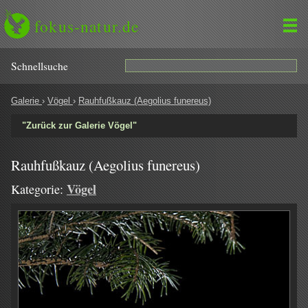
fokus-natur.de
Schnell­suche
Galerie
›
Vögel
›
Rauhfußkauz (Aegolius funereus)
"Zurück zur Galerie Vögel"
Rauhfußkauz (Aegolius funereus)
Vögel
Kategorie: