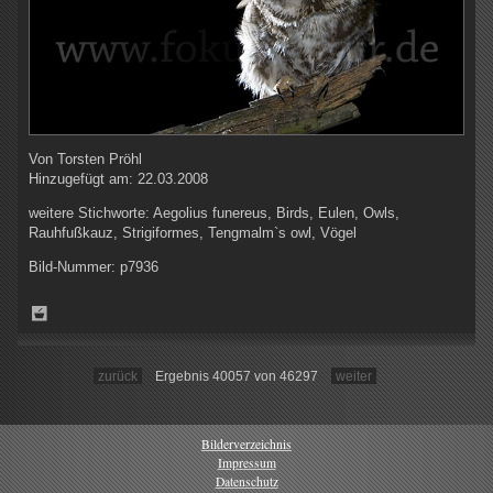
Von
Torsten Pröhl
Hinzugefügt am:
22.03.2008
weitere Stichworte:
Aegolius funereus, Birds, Eulen, Owls,
Rauhfußkauz, Strigiformes, Tengmalm`s owl, Vögel
Bild-Nummer:
p7936
zurück
Ergebnis 40057 von 46297
weiter
Bilderverzeichnis
Impressum
Datenschutz