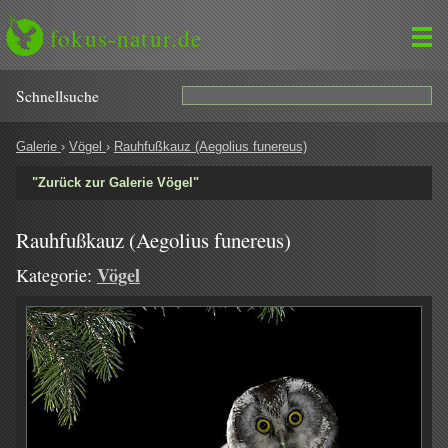
fokus-natur.de
Schnell­suche
Galerie
›
Vögel
›
Rauhfußkauz (Aegolius funereus)
"Zurück zur Galerie Vögel"
Rauhfußkauz (Aegolius funereus)
Vögel
Kategorie: