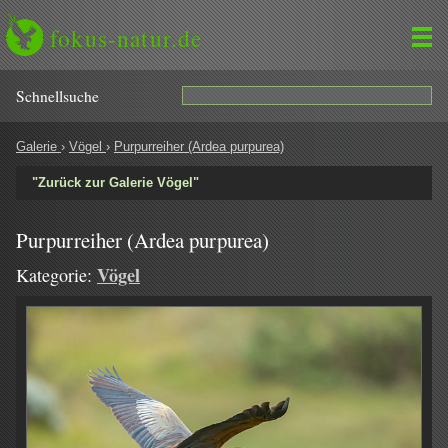
fokus-natur.de
Schnell­suche
Galerie
›
Vögel
›
Purpurreiher (Ardea purpurea)
"Zurück zur Galerie Vögel"
Purpurreiher (Ardea purpurea)
Vögel
Kategorie: