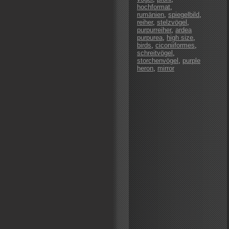
hochformat
,
rumänien
,
spiegelbild
,
reiher
,
stelzvögel
,
purpurreiher
,
ardea
purpurea
,
high size
,
birds
,
ciconiiformes
,
schreitvögel
,
storchenvögel
,
purple
heron
,
mirror