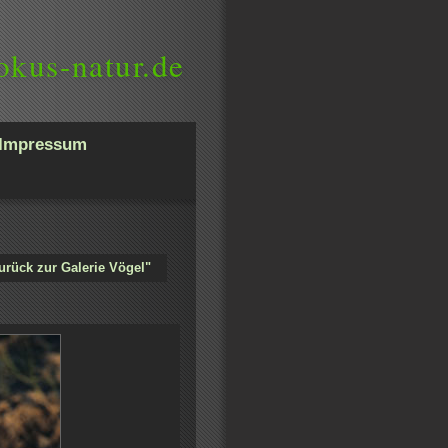
okus-natur.de
Impressum
urück zur Galerie Vögel"