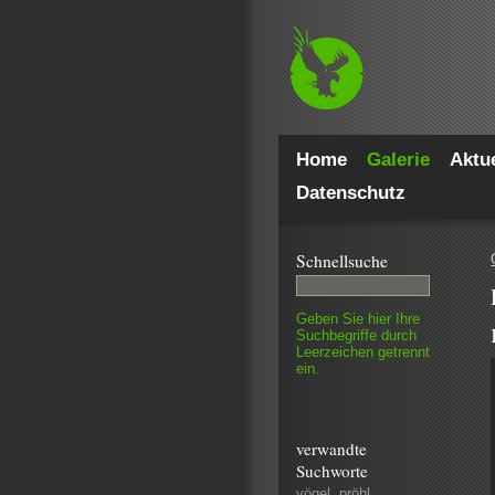
Home
Galerie
Aktue
Datenschutz
Schnell­suche
Geben Sie hier Ihre
Such­begriffe durch
Leer­zeichen getrennt
ein.
verwandte
Suchworte
vögel
,
pröhl
,