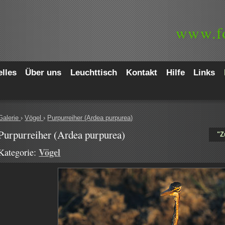
www.
f
lles
Über uns
Leuchttisch
Kontakt
Hilfe
Links
Galerie
›
Vögel
›
Purpurreiher (Ardea purpurea)
Purpurreiher (Ardea purpurea)
"Z
Vögel
Kategorie: