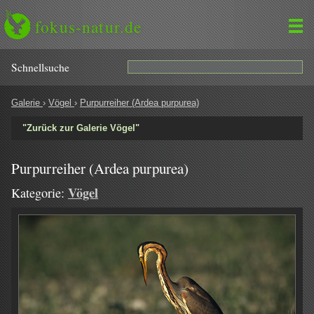
fokus-natur.de
Schnell­suche
Galerie
›
Vögel
›
Purpurreiher (Ardea purpurea)
"Zurück zur Galerie Vögel"
Purpurreiher (Ardea purpurea)
Vögel
Kategorie: