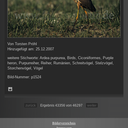
Von
Torsten Pröhl
Hinzugefügt am:
25.12.2007
weitere Stichworte:
Ardea purpurea, Birds, Ciconiiformes, Purple
heron, Purpurreiher, Reiher, Rumänien, Schreitvögel, Stelzvögel,
Storchenvögel, Vögel
Bild-Nummer:
p1524
zurück
Ergebnis 43356 von 46297
weiter
Bilderverzeichnis
Impressum