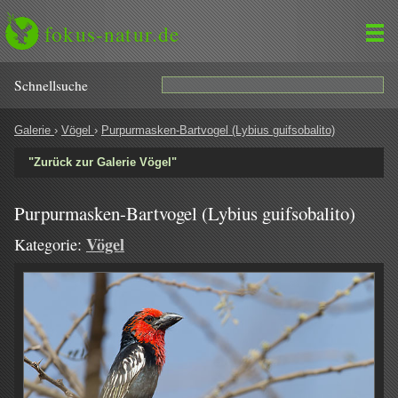
fokus-natur.de
Schnell­suche
Galerie
›
Vögel
›
Purpurmasken-Bartvogel (Lybius guifsobalito)
"Zurück zur Galerie Vögel"
Purpurmasken-Bartvogel (Lybius guifsobalito)
Vögel
Kategorie: