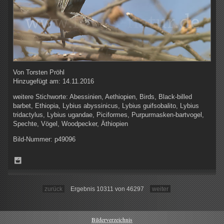
Von
Torsten Pröhl
Hinzugefügt am:
14.11.2016
weitere Stichworte:
Abessinien, Aethiopien, Birds, Black-billed
barbet, Ethiopia, Lybius abyssinicus, Lybius guifsobalito, Lybius
tridactylus, Lybius ugandae, Piciformes, Purpurmasken-bartvogel,
Spechte, Vögel, Woodpecker, Äthiopien
Bild-Nummer:
p49096
zurück
Ergebnis 10311 von 46297
weiter
Bilderverzeichnis