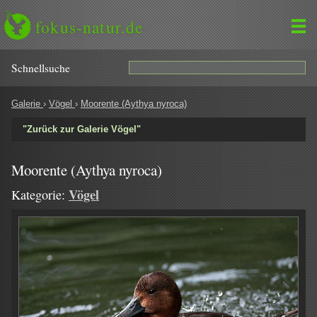
fokus-natur.de
Schnell­suche
Galerie
›
Vögel
›
Moorente (Aythya nyroca)
"Zurück zur Galerie Vögel"
Moorente (Aythya nyroca)
Vögel
Kategorie: