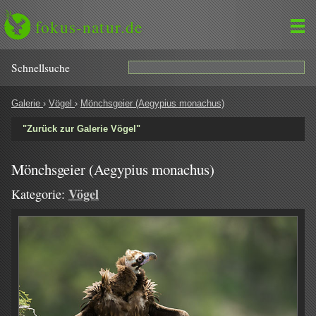
fokus-natur.de
Schnell­suche
Galerie
›
Vögel
›
Mönchsgeier (Aegypius monachus)
"Zurück zur Galerie Vögel"
Mönchsgeier (Aegypius monachus)
Vögel
Kategorie: