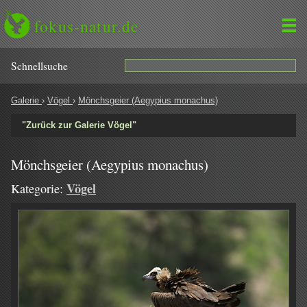
fokus-natur.de
Schnell­suche
Galerie
›
Vögel
›
Mönchsgeier (Aegypius monachus)
"Zurück zur Galerie Vögel"
Mönchsgeier (Aegypius monachus)
Vögel
Kategorie: