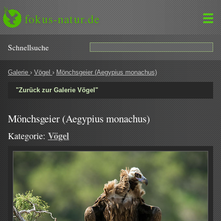
fokus-natur.de
Schnell­suche
Galerie
›
Vögel
›
Mönchsgeier (Aegypius monachus)
"Zurück zur Galerie Vögel"
Mönchsgeier (Aegypius monachus)
Vögel
Kategorie: