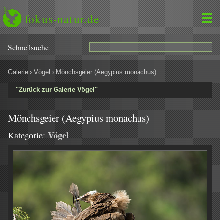
fokus-natur.de
Schnell­suche
Galerie
›
Vögel
›
Mönchsgeier (Aegypius monachus)
"Zurück zur Galerie Vögel"
Mönchsgeier (Aegypius monachus)
Vögel
Kategorie: