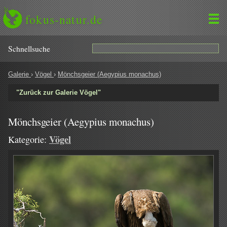
fokus-natur.de
Schnell­suche
Galerie
›
Vögel
›
Mönchsgeier (Aegypius monachus)
"Zurück zur Galerie Vögel"
Mönchsgeier (Aegypius monachus)
Vögel
Kategorie: