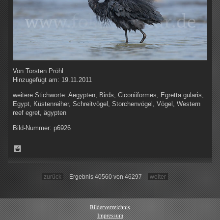
Von
Torsten Pröhl
Hinzugefügt am:
19.11.2011
weitere Stichworte:
Aegypten, Birds, Ciconiiformes, Egretta gularis,
Egypt, Küstenreiher, Schreitvögel, Storchenvögel, Vögel, Western
reef egret, ägypten
Bild-Nummer:
p6926
zurück
Ergebnis 40560 von 46297
weiter
Bilderverzeichnis
Impressum