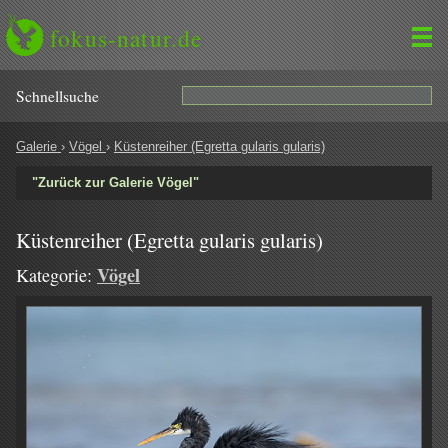
fokus-natur.de
Schnell­suche
Galerie
›
Vögel
›
Küstenreiher (Egretta gularis gularis)
"Zurück zur Galerie Vögel"
Küstenreiher (Egretta gularis gularis)
Vögel
Kategorie: