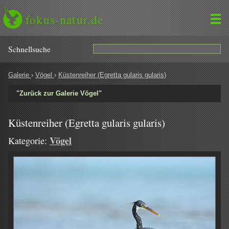
fokus-natur.de
Schnell­suche
Galerie
›
Vögel
›
Küstenreiher (Egretta gularis gularis)
"Zurück zur Galerie Vögel"
Küstenreiher (Egretta gularis gularis)
Vögel
Kategorie: