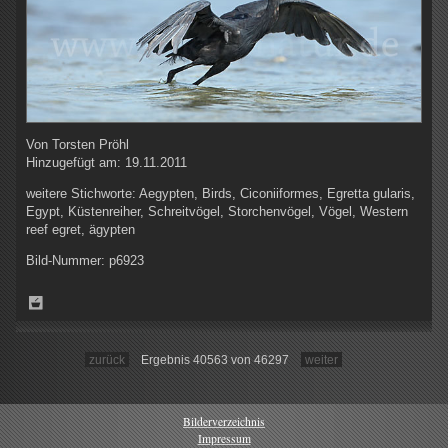
Von
Torsten Pröhl
Hinzugefügt am:
19.11.2011
weitere Stichworte:
Aegypten, Birds, Ciconiiformes, Egretta gularis,
Egypt, Küstenreiher, Schreitvögel, Storchenvögel, Vögel, Western
reef egret, ägypten
Bild-Nummer:
p6923
zurück
Ergebnis 40563 von 46297
weiter
Bilderverzeichnis
Impressum