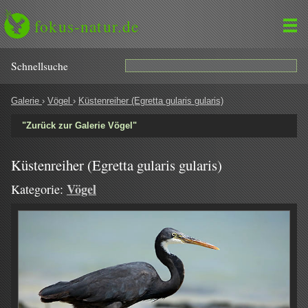
fokus-natur.de
Schnell­suche
Galerie
›
Vögel
›
Küstenreiher (Egretta gularis gularis)
"Zurück zur Galerie Vögel"
Küstenreiher (Egretta gularis gularis)
Vögel
Kategorie: