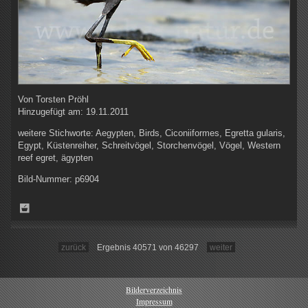
Von
Torsten Pröhl
Hinzugefügt am:
19.11.2011
weitere Stichworte:
Aegypten, Birds, Ciconiiformes, Egretta gularis,
Egypt, Küstenreiher, Schreitvögel, Storchenvögel, Vögel, Western
reef egret, ägypten
Bild-Nummer:
p6904
zurück
Ergebnis 40571 von 46297
weiter
Bilderverzeichnis
Impressum