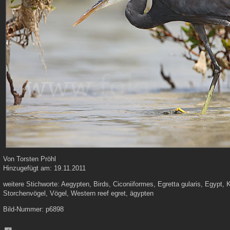
Von
Torsten Pröhl
Hinzugefügt am:
19.11.2011
weitere Stichworte:
Aegypten, Birds, Ciconiiformes, Egretta gularis, Egypt, K
Storchenvögel, Vögel, Western reef egret, ägypten
Bild-Nummer:
p6898