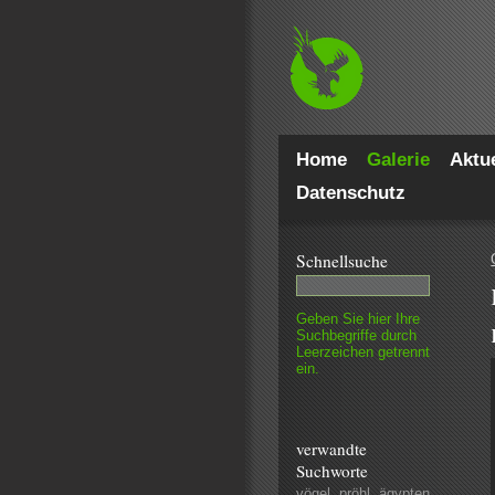
Home
Galerie
Aktue
Datenschutz
Schnell­suche
Geben Sie hier Ihre
Such­begriffe durch
Leer­zeichen getrennt
ein.
verwandte
Suchworte
vögel
,
pröhl
,
ägypten
,