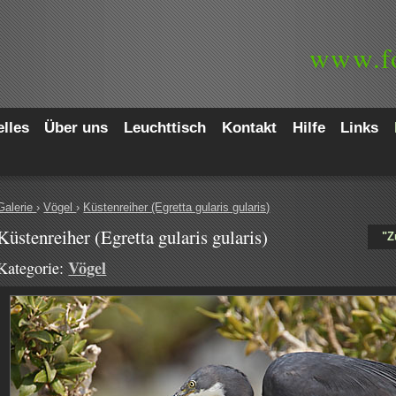
www.
f
lles
Über uns
Leuchttisch
Kontakt
Hilfe
Links
Galerie
›
Vögel
›
Küstenreiher (Egretta gularis gularis)
Küstenreiher (Egretta gularis gularis)
"Z
Vögel
Kategorie: