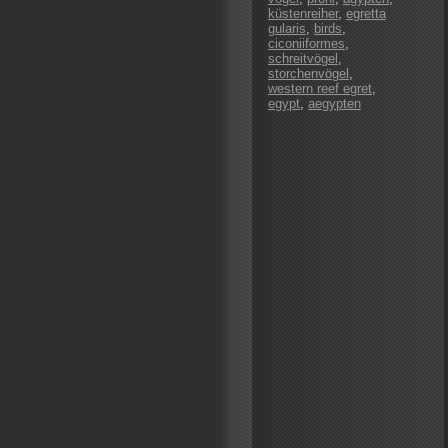
küstenreiher
,
egretta
gularis
,
birds
,
ciconiiformes
,
schreitvögel
,
storchenvögel
,
western reef egret
,
egypt
,
aegypten