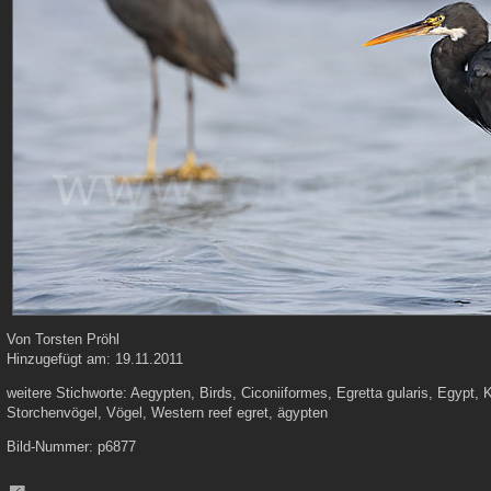
Von
Torsten Pröhl
Hinzugefügt am:
19.11.2011
weitere Stichworte:
Aegypten, Birds, Ciconiiformes, Egretta gularis, Egypt, K
Storchenvögel, Vögel, Western reef egret, ägypten
Bild-Nummer:
p6877