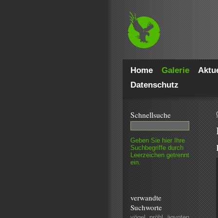
Home
Galerie
Aktue
Datenschutz
Schnell­suche
Geben Sie hier Ihre
Such­begriffe durch
Leer­zeichen getrennt
ein.
verwandte
Suchworte
vögel
,
pröhl
,
ägypten
,