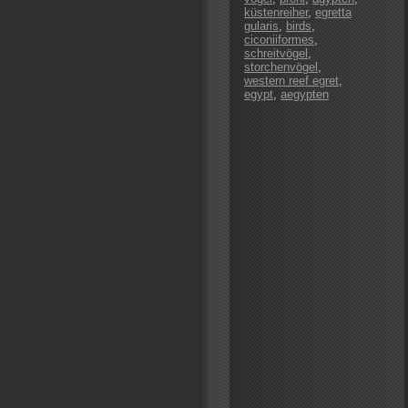
küstenreiher
,
egretta
gularis
,
birds
,
ciconiiformes
,
schreitvögel
,
storchenvögel
,
western reef egret
,
egypt
,
aegypten