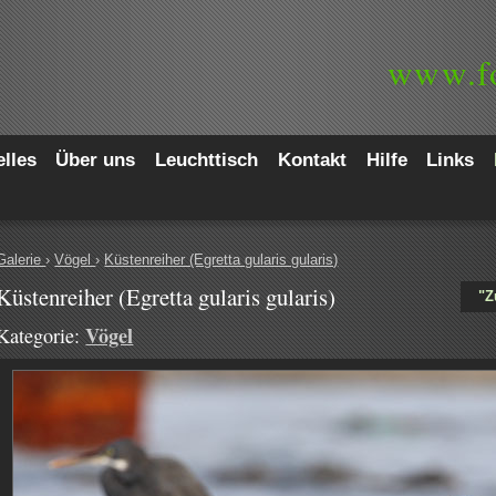
www.
f
lles
Über uns
Leuchttisch
Kontakt
Hilfe
Links
Galerie
›
Vögel
›
Küstenreiher (Egretta gularis gularis)
Küstenreiher (Egretta gularis gularis)
"Z
Vögel
Kategorie: