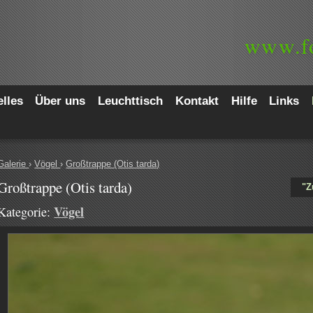
www.
f
lles
Über uns
Leuchttisch
Kontakt
Hilfe
Links
Galerie
›
Vögel
›
Großtrappe (Otis tarda)
Großtrappe (Otis tarda)
"Z
Vögel
Kategorie: