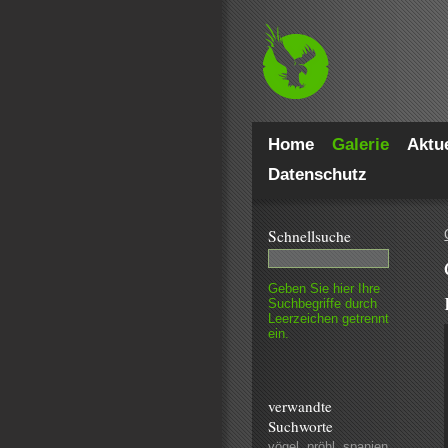
Home
Galerie
Aktue
Datenschutz
Schnell­suche
Geben Sie hier Ihre
Such­begriffe durch
Leer­zeichen getrennt
ein.
verwandte
Suchworte
vögel
,
pröhl
,
spanien
,