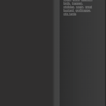
birds
,
trappen
,
otididae
,
spain
,
great
bustard
,
großtrappe
,
otis tarda