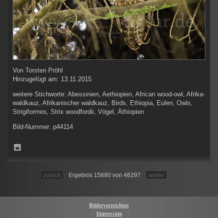
Von
Torsten Pröhl
Hinzugefügt am:
13.11.2015
weitere Stichworte:
Abessinien, Aethiopien, African wood-owl, Afrika-
waldkauz, Afrikanischer waldkauz, Birds, Ethiopia, Eulen, Owls,
Strigiformes, Strix woodfordii, Vögel, Äthiopien
Bild-Nummer:
p44114
zurück
Ergebnis 15680 von 46297
weiter
Bilderverzeichnis
Impressum