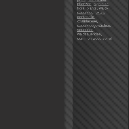
pflanzen
,
high size
,
flora
,
plants
,
wald-
sauerklee
,
oxalis
acetosella
,
oxalidaceae
,
sauerkleegewächse
,
sauerklee
,
waldsauerklee
,
common wood sorrel