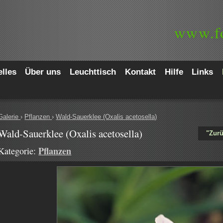
www.
f
lles
Über uns
Leuchttisch
Kontakt
Hilfe
Links
Galerie
›
Pflanzen
›
Wald-Sauerklee (Oxalis acetosella)
Wald-Sauerklee (Oxalis acetosella)
"Zurü
Pflanzen
Kategorie: