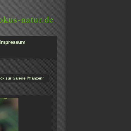
okus-natur.de
Impressum
ck zur Galerie Pflanzen"