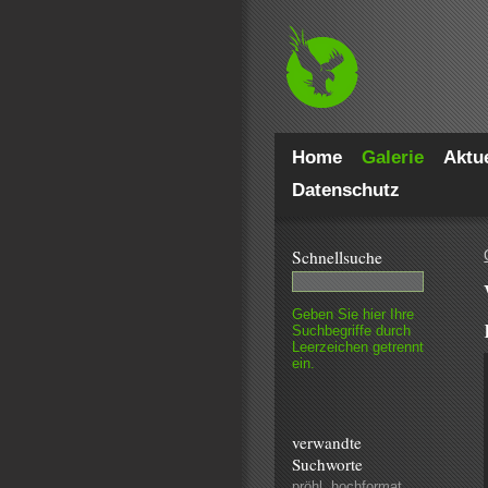
Home
Galerie
Aktue
Datenschutz
Schnell­suche
Geben Sie hier Ihre
Such­begriffe durch
Leer­zeichen getrennt
ein.
verwandte
Suchworte
pröhl
,
hochformat
,