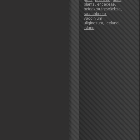
plants
,
ericaceae
,
heidekrautgewächse
,
rauschbeere
,
vaccinium
uliginosum
,
iceland
,
island