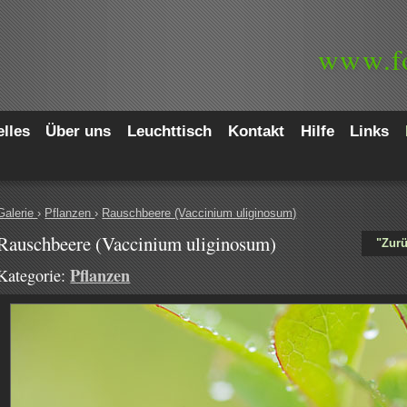
www.
f
lles
Über uns
Leuchttisch
Kontakt
Hilfe
Links
Galerie
›
Pflanzen
›
Rauschbeere (Vaccinium uliginosum)
Rauschbeere (Vaccinium uliginosum)
"Zurü
Pflanzen
Kategorie: