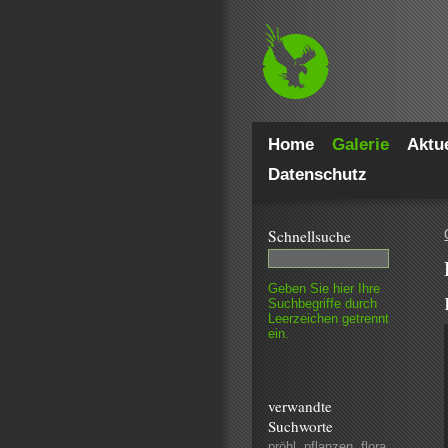
Home
Galerie
Aktue
Datenschutz
Schnell­suche
Geben Sie hier Ihre
Such­begriffe durch
Leer­zeichen getrennt
ein.
verwandte
Suchworte
pröhl
,
pflanzen
,
flora
,