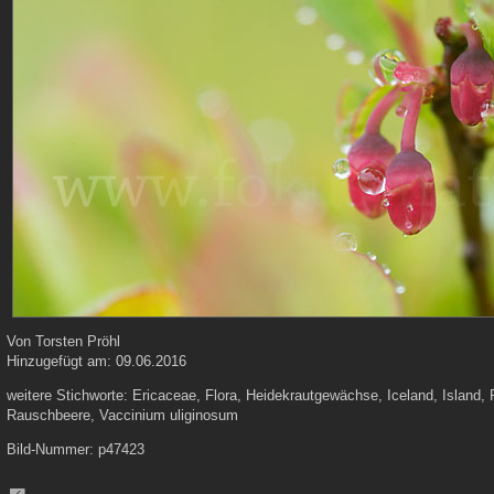
Von
Torsten Pröhl
Hinzugefügt am:
09.06.2016
weitere Stichworte:
Ericaceae, Flora, Heidekrautgewächse, Iceland, Island, 
Rauschbeere, Vaccinium uliginosum
Bild-Nummer:
p47423