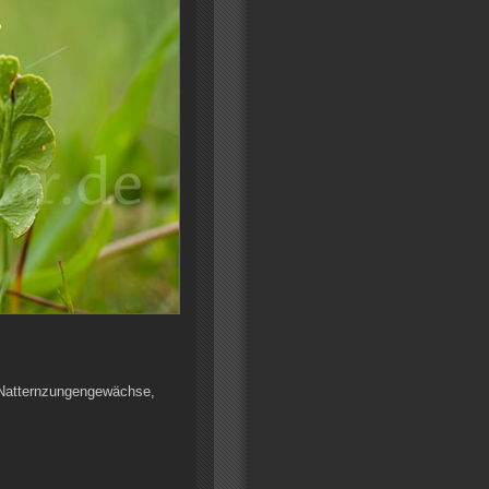
, Natternzungengewächse,