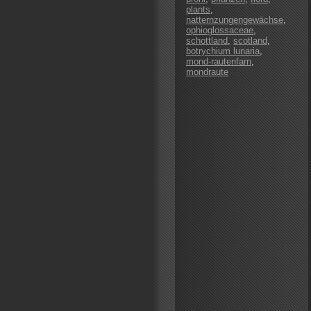
plants
,
natternzungengewächse
,
ophioglossaceae
,
schottland
,
scotland
,
botrychium lunaria
,
mond-rautenfarn
,
mondraute