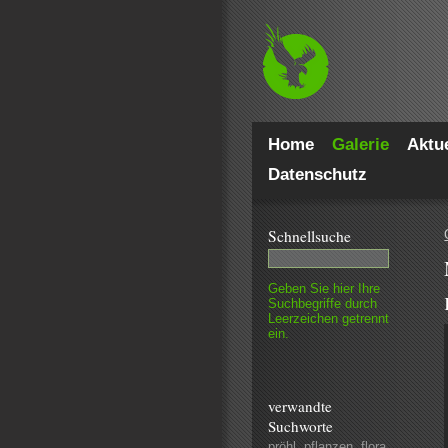
Home
Galerie
Aktue
Datenschutz
Schnell­suche
Geben Sie hier Ihre
Such­begriffe durch
Leer­zeichen getrennt
ein.
verwandte
Suchworte
pröhl
,
pflanzen
,
flora
,