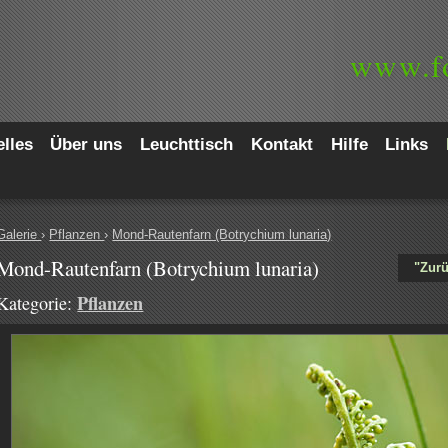
www.
f
lles
Über uns
Leuchttisch
Kontakt
Hilfe
Links
Galerie
›
Pflanzen
›
Mond-Rautenfarn (Botrychium lunaria)
Mond-Rautenfarn (Botrychium lunaria)
"Zurü
Pflanzen
Kategorie: