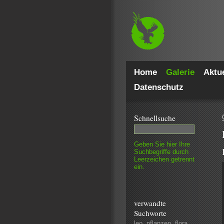
Home
Galerie
Aktue
Datenschutz
Schnell­suche
Geben Sie hier Ihre
Such­begriffe durch
Leer­zeichen getrennt
ein.
verwandte
Suchworte
leo
,
pflanzen
,
flora
,