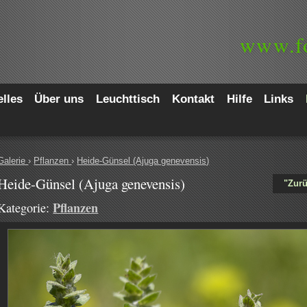
www.
f
lles
Über uns
Leuchttisch
Kontakt
Hilfe
Links
Galerie
›
Pflanzen
›
Heide-Günsel (Ajuga genevensis)
Heide-Günsel (Ajuga genevensis)
"Zurü
Pflanzen
Kategorie: