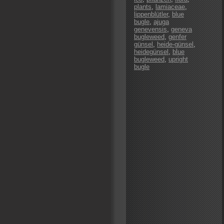
plants
,
lamiaceae
,
lippenblütler
,
blue
bugle
,
ajuga
genevensis
,
geneva
bugleweed
,
genfer
günsel
,
heide-günsel
,
heidegünsel
,
blue
bugleweed
,
upright
bugle