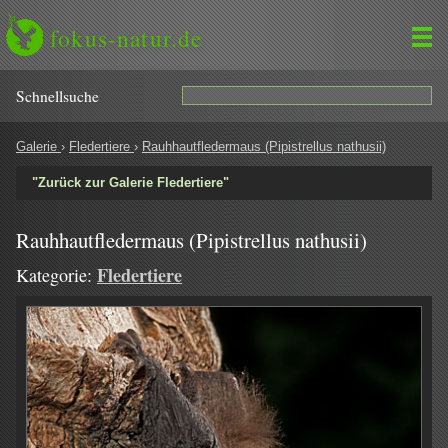
fokus-natur.de
Schnell­suche
Galerie
›
Fledertiere
›
Rauhhautfledermaus (Pipistrellus nathusii)
"Zurück zur Galerie Fledertiere"
Rauhhautfledermaus (Pipistrellus nathusii)
Fledertiere
Kategorie: