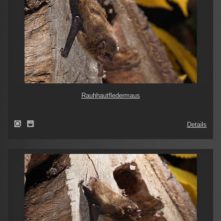
Rauhhautfledermaus
Details