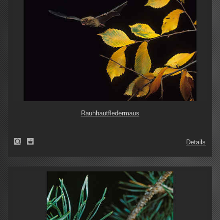
Rauhhautfledermaus
Details