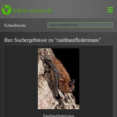
fokus-natur.de
Schnell­suche
Ihre Suchergebnisse zu "rauhhautfledermaus"
Rauhhautfledermaus