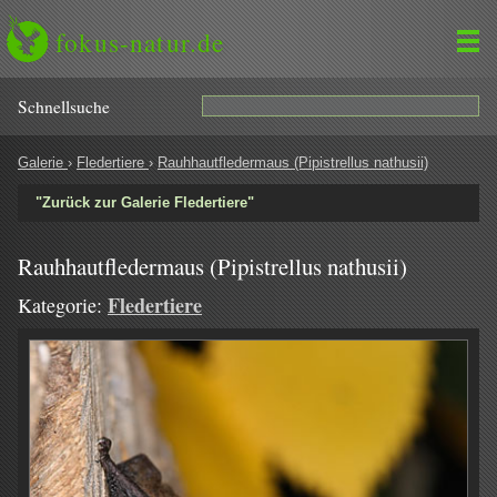
fokus-natur.de
Schnell­suche
Galerie
›
Fledertiere
›
Rauhhautfledermaus (Pipistrellus nathusii)
"Zurück zur Galerie Fledertiere"
Rauhhautfledermaus (Pipistrellus nathusii)
Fledertiere
Kategorie: