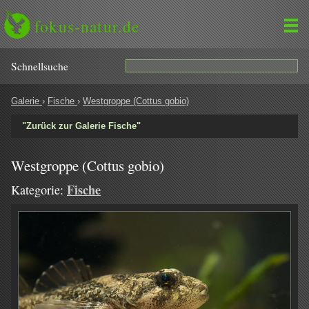
fokus-natur.de
Schnell­suche
Galerie
›
Fische
›
Westgroppe (Cottus gobio)
"Zurück zur Galerie Fische"
Westgroppe (Cottus gobio)
Fische
Kategorie: