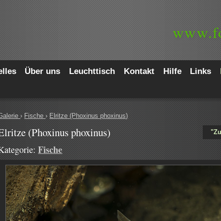
www.
f
lles
Über uns
Leuchttisch
Kontakt
Hilfe
Links
Galerie
›
Fische
›
Elritze (Phoxinus phoxinus)
Elritze (Phoxinus phoxinus)
"Zu
Fische
Kategorie: