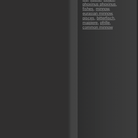
phoxinus phoxinus
,
fishes
,
minnow
,
eurasian minnow
,
pisces
,
bitterfisch
,
maipiere
,
pfrille
,
common minnow