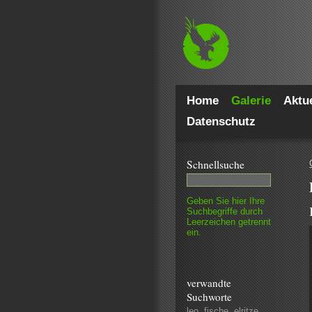
Home
Galerie
Aktue
Datenschutz
Schnell­suche
Geben Sie hier Ihre
Such­begriffe durch
Leer­zeichen getrennt
ein.
verwandte
Suchworte
leo
,
fische
,
elritze
,