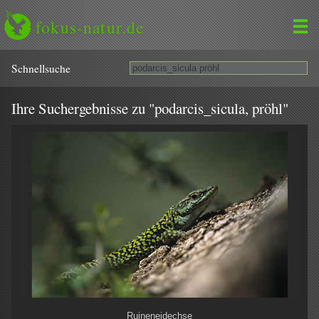
fokus-natur.de
Schnell­suche
Ihre Suchergebnisse zu "podarcis_sicula, pröhl"
Ruineneidechse