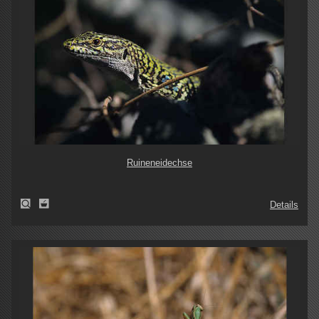
Ruineneidechse
Details