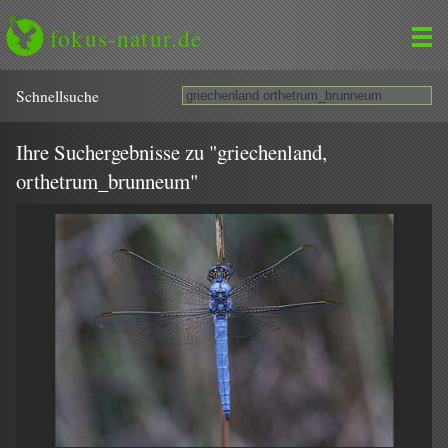
fokus-natur.de
Schnell­suche
Ihre Suchergebnisse zu "griechenland,
orthetrum_brunneum"