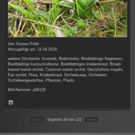
Von
Torsten Pröhl
Hinzugefügt am:
11.04.2018
weitere Stichworte:
Austrieb, Blattrosette, Breitblättrige fingerwurz,
Breitblättrige kuckucksblume, Breitblättriges knabenkraut, Broad-
leaved marsh orchid, Common marsh orchid, Dactylorhiza majalis,
Fan orchid, Flora, Knabenkraut, Orchidaceae, Orchideen,
Orchideengewächse, Pflanzen, Plants
Bild-Nummer:
p56120
zurück
Ergebnis 38 von 122
weiter