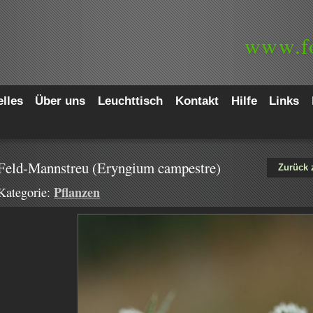
www.
f
lles
Über uns
Leuchttisch
Kontakt
Hilfe
Links
Feld-Mannstreu (Eryngium campestre)
Zurück 
Pflanzen
Kategorie: