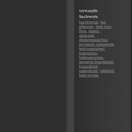
verwandte
Suchworte
hochformat
,
leo
,
pflanzen
,
high size
,
flora
,
plants
,
apiaceae
,
doldengewächse
,
eryngium campestre
,
feld-mannstreu
,
mannstreu
,
feldmannstreu
,
gemeine brachdistel
,
krausdistel
,
radendistel
,
rolldistel
,
field eryngo