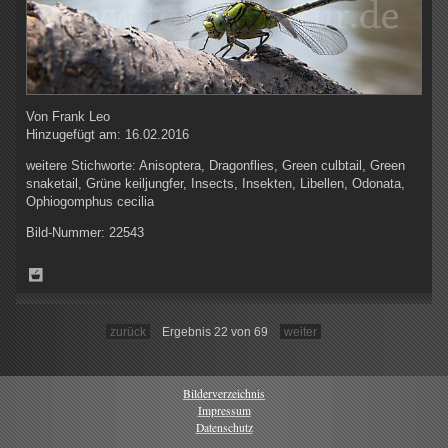
Von
Frank Leo
Hinzugefügt am:
16.02.2016
weitere Stichworte:
Anisoptera, Dragonflies, Green culbtail, Green
snaketail, Grüne keiljungfer, Insects, Insekten, Libellen, Odonata,
Ophiogomphus cecilia
Bild-Nummer:
22543
zurück
Ergebnis 22 von 69
weiter
Bilderverzeichnis
Impressum
Datenschutz