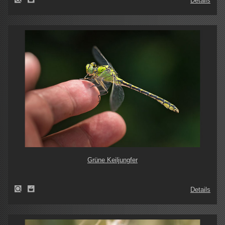
Details
Grüne Keiljungfer
Details