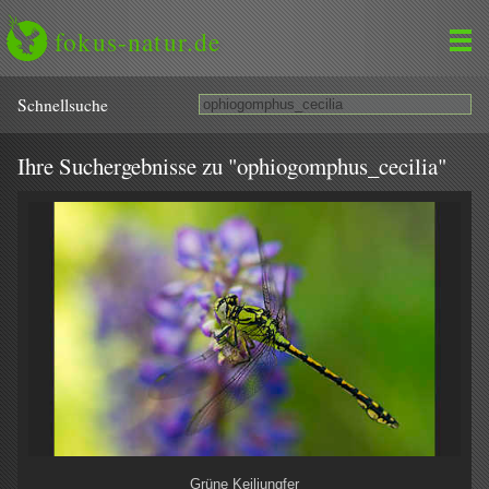
fokus-natur.de
Schnell­suche
Ihre Suchergebnisse zu "ophiogomphus_cecilia"
Grüne Keiljungfer