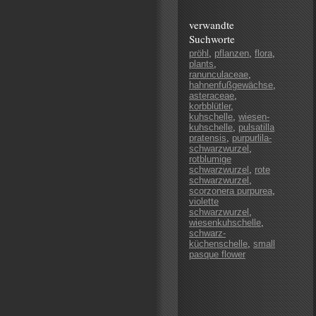
verwandte
Suchworte
pröhl
,
pflanzen
,
flora
,
plants
,
ranunculaceae
,
hahnenfußgewächse
,
asteraceae
,
korbblütler
,
kuhschelle
,
wiesen-
kuhschelle
,
pulsatilla
pratensis
,
purpurlila-
schwarzwurzel
,
rotblumige
schwarzwurzel
,
rote
schwarzwurzel
,
scorzonera purpurea
,
violette
schwarzwurzel
,
wiesenkuhschelle
,
schwarz-
küchenschelle
,
small
pasque flower