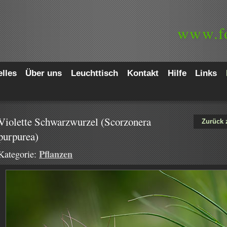
www.
f
lles
Über uns
Leuchttisch
Kontakt
Hilfe
Links
Violette Schwarzwurzel (Scorzonera
Zurück 
purpurea)
Pflanzen
Kategorie: