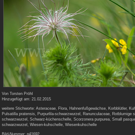
Von
Torsten Pröhl
Hinzugefügt am:
21.02.2015
weitere Stichworte:
Asteraceae, Flora, Hahnenfußgewächse, Korbblütler, Kuh
Pulsatilla pratensis, Purpurlila-schwarzwurzel, Ranunculaceae, Rotblumige
schwarzwurzel, Schwarz-küchenschelle, Scorzonera purpurea, Small pasque 
schwarzwurzel, Wiesen-kuhschelle, Wiesenkuhschelle
Bild-Nummer:
p41692