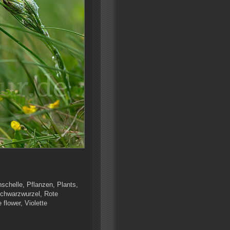
schelle, Pflanzen, Plants,
 schwarzwurzel, Rote
flower, Violette