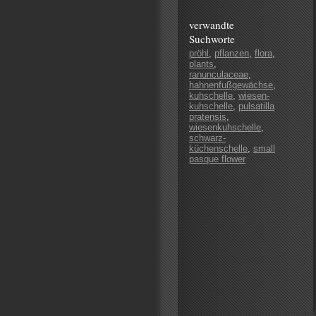
verwandte
Suchworte
pröhl
,
pflanzen
,
flora
,
plants
,
ranunculaceae
,
hahnenfußgewächse
,
kuhschelle
,
wiesen-
kuhschelle
,
pulsatilla
pratensis
,
wiesenkuhschelle
,
schwarz-
küchenschelle
,
small
pasque flower