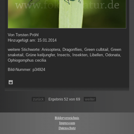
Von
Torsten Pröhl
Hinzugefügt am:
15.01.2014
weitere Stichworte:
Anisoptera, Dragonflies, Green culbtail, Green
snaketail, Grüne keiljungfer, Insects, Insekten, Libellen, Odonata,
Ophiogomphus cecilia
Bild-Nummer:
p34924
zurück
Ergebnis 52 von 69
weiter
Bilderverzeichnis
Impressum
Datenschutz