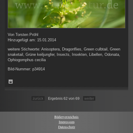
Von
Torsten Pröhl
Hinzugefügt am:
15.01.2014
weitere Stichworte:
Anisoptera, Dragonflies, Green culbtail, Green
snaketail, Grüne keiljungfer, Insects, Insekten, Libellen, Odonata,
Ophiogomphus cecilia
Bild-Nummer:
p34914
zurück
Ergebnis 62 von 69
weiter
Bilderverzeichnis
Impressum
Datenschutz