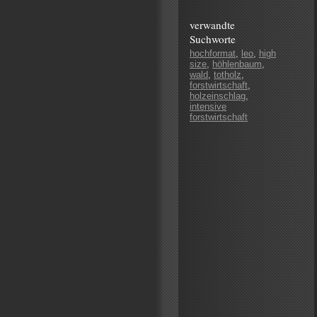
verwandte
Suchworte
hochformat
,
leo
,
high
size
,
höhlenbaum
,
wald
,
totholz
,
forstwirtschaft
,
holzeinschlag
,
intensive
forstwirtschaft